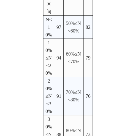
区
间
N<
50%≤N
1
97
82
<60%
0%
1
0%
60%≤N
≤N
94
79
<70%
<2
0%
2
0%
70%≤N
≤N
91
76
<80%
<3
0%
3
0%
80%≤N
≤N
88
73