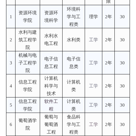
限
环境科
资源环境
资源环
1
学与工
理学
2年
30
学院
境科学
程类
水利与建
水利水
2
筑工程学
水利类
工学
2年
30
电工程
院
机械与电
电子信
电子信
3
子工程学
工学
2年
30
息工程
息类
院
计算机
信息工程
计算机
4
科学与
工学
2年
30
学院
类
技术
信息工程
软件工
计算机
5
工学
2年
30
学院
程
类
葡萄与
食品科
葡萄酒学
6
葡萄酒
学与工
工学
2年
30
院
工程
程类